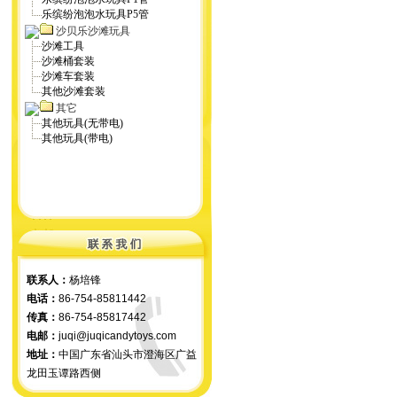
乐缤纷泡泡水玩具P5管
沙贝乐沙滩玩具
沙滩工具
沙滩桶套装
沙滩车套装
其他沙滩套装
其它
其他玩具(无带电)
其他玩具(带电)
联系人：
杨培锋
电话：
86-754-85811442
传真：
86-754-85817442
电邮：
juqi@juqicandytoys.com
地址：
中国广东省汕头市澄海区广益
龙田玉谭路西侧